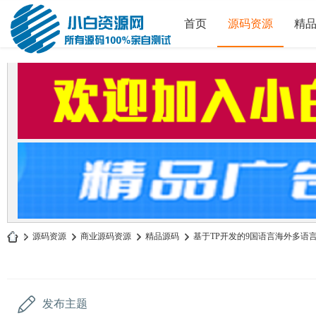
首页
源码资源
精
»
源码资源
›
商业源码资源
›
精品源码
›
基于TP开发的9国语言海外多语言刷
小
白
源
发布主题