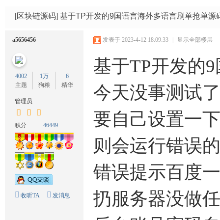
码
网
[区块链源码]
基于TP开发的9国语言海外多语言刷单抢单源码
a5656456
发表于 2023-4-12 18:09:33
|
显示全部楼层
基于TP开发的
4002
1万
6
主题
狗粮
精华
今天没事测试
管理员
要自己设置一下伪
积分
46449
则会运行错误
错误提示百度
扔服务器没做
收听TA
发消息