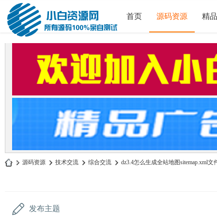
首页
源码资源
精
»
源码资源
›
技术交流
›
综合交流
›
dz3.4怎么生成全站地图sitemap.xml文
小
白
源
发布主题