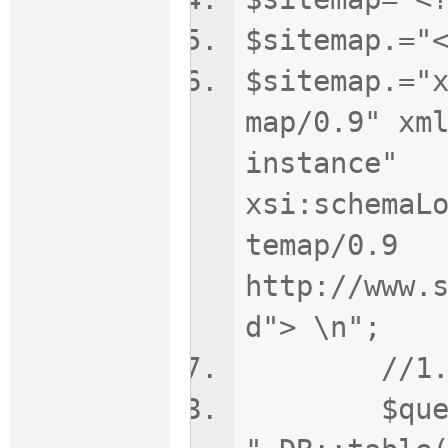
$sitemap.="
$sitemap.="
map/0.9" xm
instance"
xsi:schemaL
temap/0.9
http://www.
d"> \n";
//1.
$queryArti