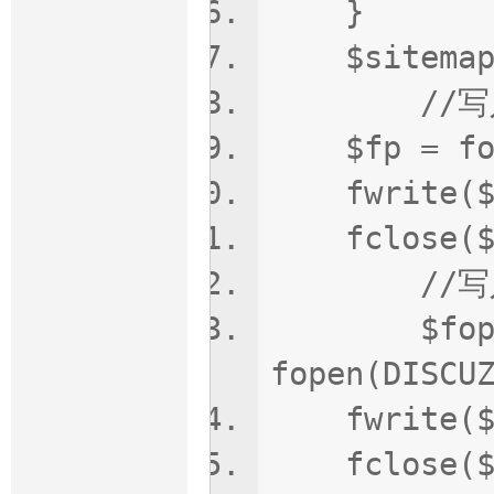
}
$sitemap .
//写入x
$fp = fope
fwrite($fp
fclose($
//写入t
$fope
fopen(DISCU
fwrite($fo
fclose($f