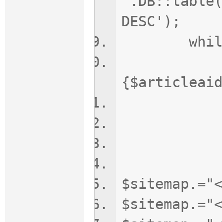
".DB::table
DESC');
while($art
$link = 
{$articlea
$txtCon
$t=t
$riqi=d
$priori
$sitemap.="
$sitemap.="