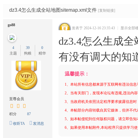
码
网
dz3.4怎么生成全站地图sitemap.xml文件
[复制链接]
go88
发表于 2024-12-16 23:35:43
|
显示全部
dz3.4怎么生成全站
4
39
0
主题
狗粮
精华
有没有调大的知
温馨提示：
1、本站所有信息都来源于互联网有违法信息
2、当有关部门，发现本论坛有违规,违法内
至尊会员
3、当政府机关依照法定程序要求披露信息时
4、本帖部分内容转载自其它媒体，但并不代
积分
87
5、如本帖侵犯到任何版权问题，请立即告知
收听TA
发消息
6、如果使用本帖附件,本站程序只提供学习使用