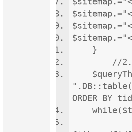
$sitemap.="
$sitemap.="
$sitemap.="
$sitemap.="
}
//2.
$queryThre
".DB::table
ORDER BY ti
while($thr
$link =