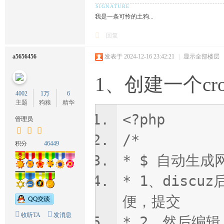
我是一条可怜的土狗...
回复
a5656456
发表于 2024-12-16 23:42:21
|
显示全部楼层
1、创建一个cro
4002
1万
6
主题
狗粮
精华
<?php
管理员
/*
积分
46449
* $ 自动生成网
* 1、disc
便，提交
收听TA
发消息
* 2、然后编辑，