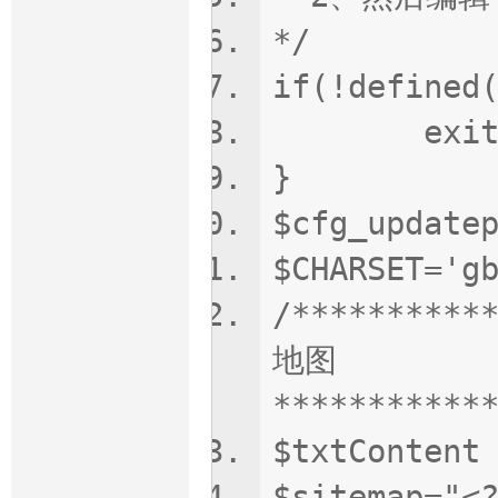
*/
if(!defined
exit('Ac
}
$cfg_upda
$CHARSET='
/*********
地图
***********
$txtContent
$sitemap="<